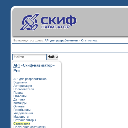
Вы находитесь здесь:
API для разработчиков
»
Статистика
Найти
API
«Скиф-навигатор»
Pro
API для разработчиков
Водители
Авторизация
Пользователи
Права
Объекты
Датчики
Команды
Отчеты
Геообъекты
Уведомления
Маршруты
Ретрансляторы
Статистика
Получение статистики