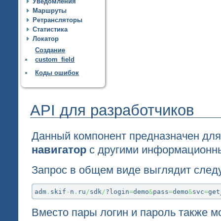
Уведомления
Маршруты
Ретрансляторы
Статистика
Локатор
Создание
custom_field
Коды ошибок
API для разработчиков
Данный компонент предназначен для
навигатор
с другими информационн
Запрос в общем виде выглядит сле
adm
.
skif
-
n
.
ru
/
sdk
/
?login
=
demo
&
pass
=
demo
&
svc
=
get
Вместо пары логин и пароль также 