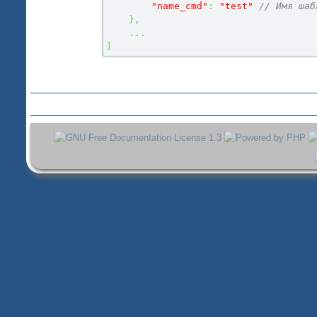
"name_cmd"
:
"test"
// Имя шаб
}
,
...
]