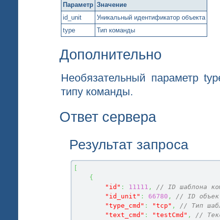
Параметр
Значение
id_unit
Уникальный идентификатор объекта
type
Тип команды
Дополнительно
Необязательный параметр type
типу команды.
Ответ сервера
Результат запроса
[
{
"id"
:
11111
,
// ID шаблона ко
"id_unit"
:
66780
,
// ID объек
"type_cmd"
:
"tcp"
,
// Тип шаб
"text_cmd"
:
"testCmd"
,
// Тек