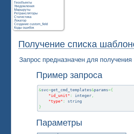
Геообъекты
Уведомления
Маршруты
Ретрансляторы
Статистика
Локатор
Создание custom_field
Коды ошибок
Получение списка шаблон
Запрос предназначен для получения 
Пример запроса
&
svc
=
get_cmd_templates
&
params
=
{
"id_unit"
:
 integer
,
"type"
:
}
Параметры