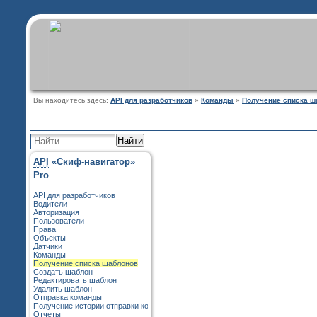
Вы находитесь здесь:
API для разработчиков
»
Команды
»
Получение списка ш
Найти
API
«Скиф-навигатор»
Pro
API для разработчиков
Водители
Авторизация
Пользователи
Права
Объекты
Датчики
Команды
Получение списка шаблонов
Создать шаблон
Редактировать шаблон
Удалить шаблон
Отправка команды
Получение истории отправки команд
Отчеты